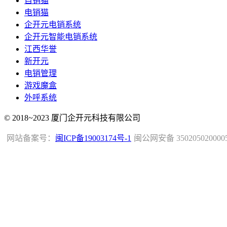
自销猫
电销猫
企开元电销系统
企开元智能电销系统
江西华誉
新开元
电销管理
游戏魔盒
外呼系统
© 2018~2023 厦门企开元科技有限公司
网站备案号：
闽ICP备19003174号-1
闽公网安备 350205020000