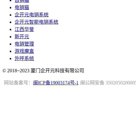
自销猫
电销猫
企开元电销系统
企开元智能电销系统
江西华誉
新开元
电销管理
游戏魔盒
外呼系统
© 2018~2023 厦门企开元科技有限公司
网站备案号：
闽ICP备19003174号-1
闽公网安备 350205020000