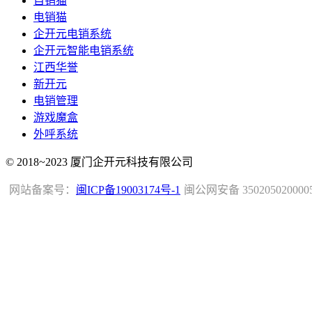
自销猫
电销猫
企开元电销系统
企开元智能电销系统
江西华誉
新开元
电销管理
游戏魔盒
外呼系统
© 2018~2023 厦门企开元科技有限公司
网站备案号：
闽ICP备19003174号-1
闽公网安备 350205020000