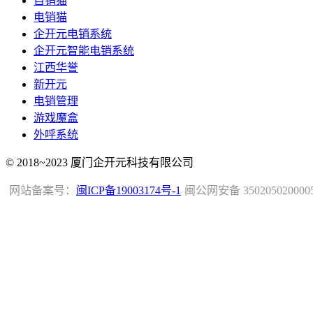
自销猫
电销猫
企开元电销系统
企开元智能电销系统
江西华誉
新开元
电销管理
游戏魔盒
外呼系统
© 2018~2023 厦门企开元科技有限公司
网站备案号：
闽ICP备19003174号-1
闽公网安备 350205020000