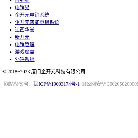
自销猫
电销猫
企开元电销系统
企开元智能电销系统
江西华誉
新开元
电销管理
游戏魔盒
外呼系统
© 2018~2023 厦门企开元科技有限公司
网站备案号：
闽ICP备19003174号-1
闽公网安备 350205020000