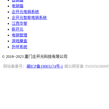
自销猫
电销猫
企开元电销系统
企开元智能电销系统
江西华誉
新开元
电销管理
游戏魔盒
外呼系统
© 2018~2023 厦门企开元科技有限公司
网站备案号：
闽ICP备19003174号-1
闽公网安备 350205020000